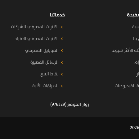
مفيدة
خدماتنا
سية
الانترنت المصرفي للشركات
بنا
الانترنت المصرفي للافراد
لة الأكثر شيوعا
الموبايل المصرفي
ام
الرسائل القصيرة
ر
نقاط البيع
ة الفيديوهات
الصرافات الآلية
زوار الموقع (976329)