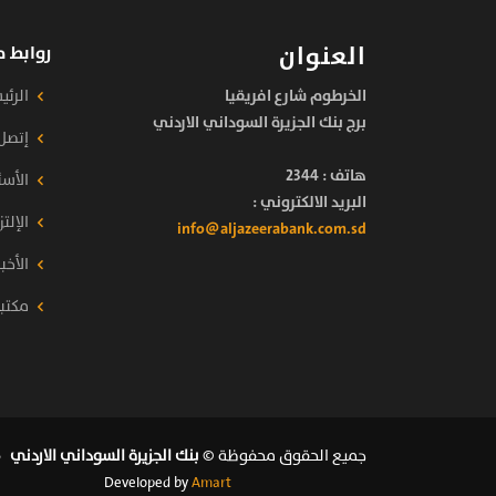
العنوان
روابط 
الخرطوم شارع افريقيا
الرئي
برج بنك الجزيرة السوداني الاردني
إتصل 
هاتف :
2344
الأسئ
البريد الالكتروني :
الإلتز
info@aljazeerabank.com.sd
الأخبا
مكتب
جميع الحقوق محفوظة ©
بنك الجزيرة السوداني الاردني
2026
Developed by
Amart